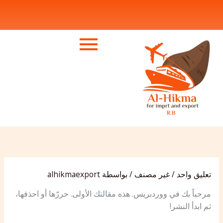
خطي
لى
لمحتوى
تعليق واحد
/
غير مصنف
/ بواسطة
alhikmaexport
مرحباً بك في ووردبريس. هذه مقالتك الأولى. حررّها أو احذفها،
ثم ابدأ النشر!