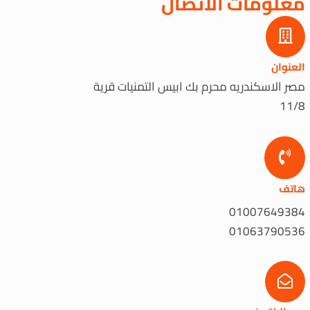
معلومات الاتصال
العنوان
مصر الاسكندريه محرم بك ابيس التمنيات قرية
11/8
هاتف
01007649384
01063790536