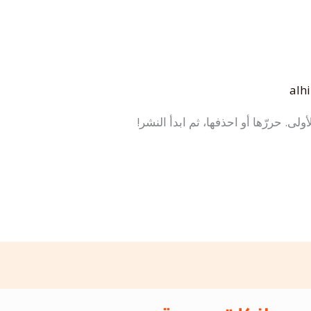
alh
لى. حررّها أو احذفها، ثم ابدأ النشر!